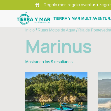
Regala mar, regala aventura, regal
TIERRA Y MAR MULTIAVENTUR
Inicio
/
Rutas Motos de Agua
/
Ría de Pontevedr
Marinus
Mostrando los 9 resultados