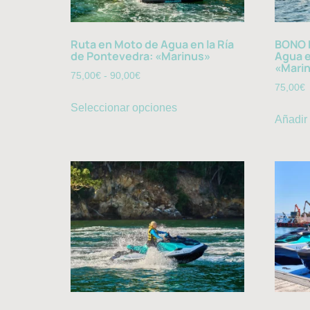
Ruta en Moto de Agua en la Ría
BONO 
de Pontevedra: «Marinus»
Agua e
«Marin
75,00
€
-
90,00
€
75,00
€
Seleccionar opciones
Añadir 