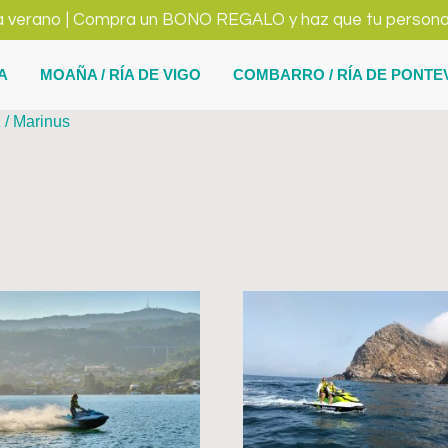
a verano | Compra un BONO REGALO y haz que tu persona fa
A
MOAÑA / RÍA DE VIGO
COMBARRO / RÍA DE PONT
a
/ Marinus