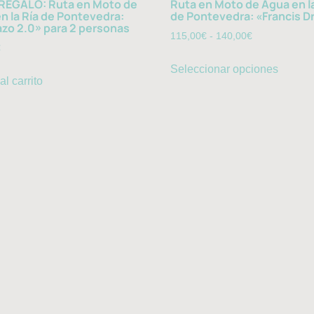
REGALO: Ruta en Moto de
Ruta en Moto de Agua en la
n la Ría de Pontevedra:
de Pontevedra: «Francis D
zo 2.0» para 2 personas
115,00
€
-
140,00
€
€
Seleccionar opciones
al carrito