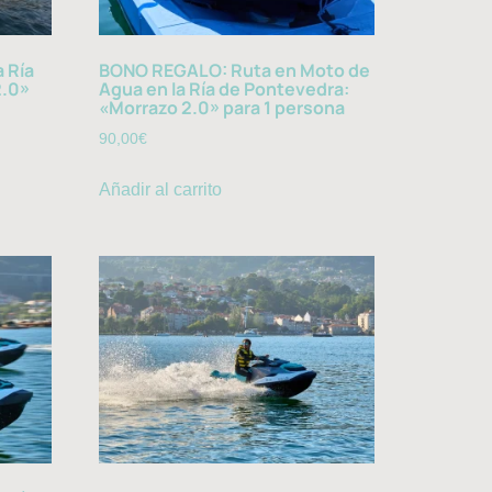
 Ría
BONO REGALO: Ruta en Moto de
2.0»
Agua en la Ría de Pontevedra:
«Morrazo 2.0» para 1 persona
90,00
€
Añadir al carrito