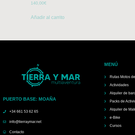
140,00
€
Añadir al carrito
MENÚ
Rutas Motos d
Actividades
Alquiler de bar
PUERTO BASE: MOAÑA
Packs de Activ
Alquiler de Mat
+34 661 53 62 65
e-Bike
info@tierraymar.net
Cursos
Contacto