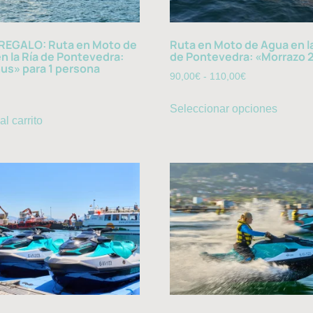
REGALO: Ruta en Moto de
Ruta en Moto de Agua en la
n la Ría de Pontevedra:
de Pontevedra: «Morrazo 
us» para 1 persona
90,00
€
-
110,00
€
Seleccionar opciones
al carrito