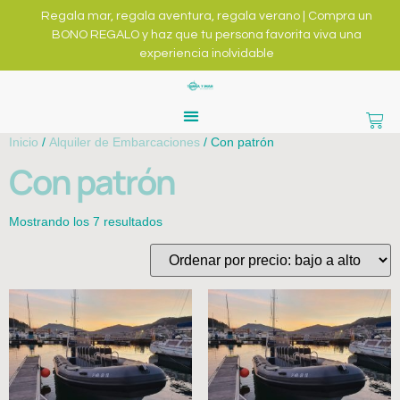
Regala mar, regala aventura, regala verano | Compra un
BONO REGALO y haz que tu persona favorita viva una
experiencia inolvidable
Inicio
/
Alquiler de Embarcaciones
/ Con patrón
Con patrón
Mostrando los 7 resultados