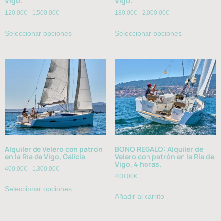
Vigo.
Vigo.
120,00
€
-
1.500,00
€
180,00
€
-
2.000,00
€
Seleccionar opciones
Seleccionar opciones
Alquiler de Velero con patrón
BONO REGALO: Alquiler de
en la Ría de Vigo, Galicia
Velero con patrón en la Ría de
Vigo, 4 horas.
400,00
€
-
1.300,00
€
400,00
€
Seleccionar opciones
Añadir al carrito