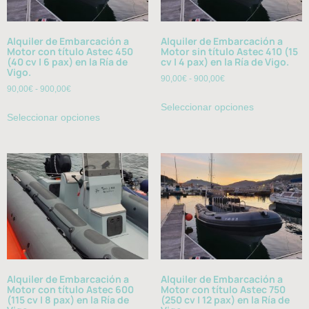
Alquiler de Embarcación a
Alquiler de Embarcación a
Motor con título Astec 450
Motor sin título Astec 410 (15
(40 cv | 6 pax) en la Ría de
cv | 4 pax) en la Ría de Vigo.
Vigo.
90,00
€
-
900,00
€
90,00
€
-
900,00
€
Seleccionar opciones
Seleccionar opciones
Alquiler de Embarcación a
Alquiler de Embarcación a
Motor con título Astec 600
Motor con título Astec 750
(115 cv | 8 pax) en la Ría de
(250 cv | 12 pax) en la Ría de