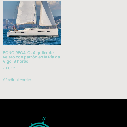
BONO REGALO: Alquiler de
Velero con patrón en la Ría de
Vigo, 8 horas.
700,00
€
Añadir al carrito