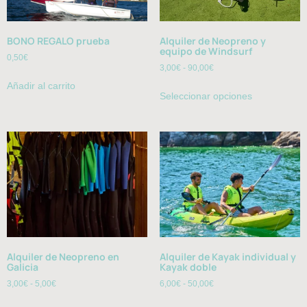
BONO REGALO prueba
Alquiler de Neopreno y
equipo de Windsurf
0,50
€
3,00
€
-
90,00
€
Añadir al carrito
Seleccionar opciones
Alquiler de Neopreno en
Alquiler de Kayak individual y
Galicia
Kayak doble
3,00
€
-
5,00
€
6,00
€
-
50,00
€