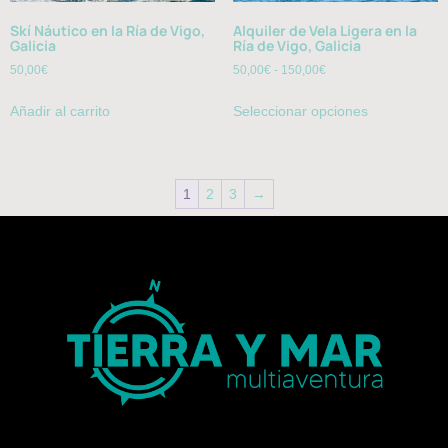
Skí Náutico en la Ría de Vigo,
Alquiler de Vela Ligera en la
Galicia
Ría de Vigo, Galicia
50,00
€
50,00
€
-
150,00
€
Añadir al carrito
Seleccionar opciones
1
2
3
→