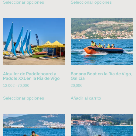
Seleccionar opciones
Seleccionar opciones
Alquiler de Paddleboard y
Banana Boat en la Ría de Vigo,
Paddle XXL en la Ría de Vigo
Galicia
12,00
€
-
70,00
€
20,00
€
Seleccionar opciones
Añadir al carrito