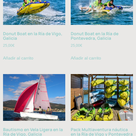
Donut Boat en la Ría de Vigo,
Donut Boat en la Ría de
Galicia
Pontevedra, Galicia
25,00
€
25,00
€
Añadir al carrito
Añadir al carrito
Bautismo en Vela Ligera en la
Pack Multiaventura náutica
Ría de Vigo, Galicia
en la Ría de Vigo y Pontevedra