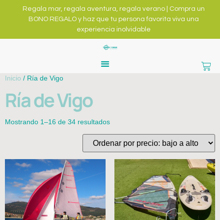
Regala mar, regala aventura, regala verano | Compra un
BONO REGALO y haz que tu persona favorita viva una
experiencia inolvidable
Inicio
/ Ría de Vigo
Ría de Vigo
Mostrando 1–16 de 34 resultados