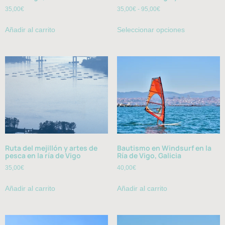
35,00
€
35,00
€
-
95,00
€
Añadir al carrito
Seleccionar opciones
Ruta del mejillón y artes de
Bautismo en Windsurf en la
pesca en la ría de Vigo
Ría de Vigo, Galicia
35,00
€
40,00
€
Añadir al carrito
Añadir al carrito