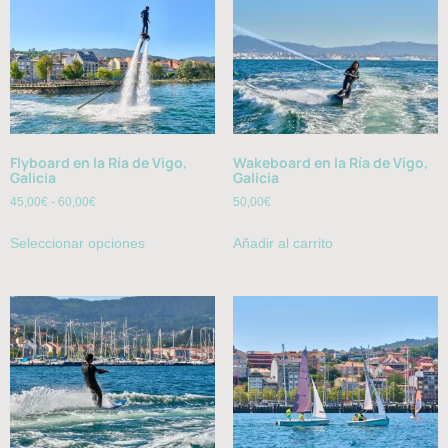
Flyboard en la Ría de Vigo,
Wakeboard en la Ría de Vigo,
Galicia
Galicia
45,00
€
-
60,00
€
50,00
€
Seleccionar opciones
Añadir al carrito