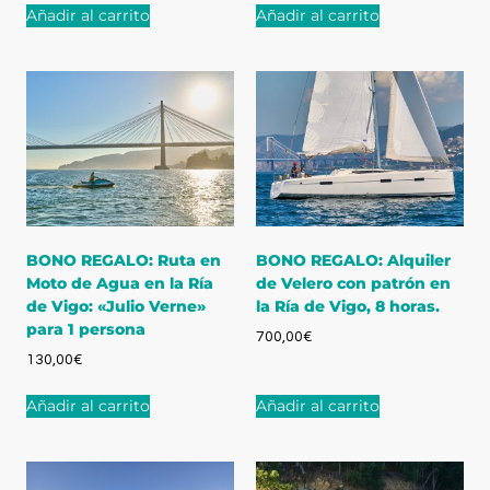
Añadir al carrito
Añadir al carrito
BONO REGALO: Ruta en
BONO REGALO: Alquiler
Moto de Agua en la Ría
de Velero con patrón en
de Vigo: «Julio Verne»
la Ría de Vigo, 8 horas.
para 1 persona
700,00
€
130,00
€
Añadir al carrito
Añadir al carrito