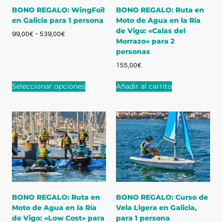
BONO REGALO: WingFoil
BONO REGALO: Ruta en
en Galicia para 1 persona
Moto de Agua en la Ría
de Vigo: «Calas del
99,00
€
-
539,00
€
Morrazo» para 2
personas
155,00
€
Seleccionar opciones
Añadir al carrito
BONO REGALO: Ruta en
BONO REGALO: Curso de
Moto de Agua en la Ría
Vela Ligera en Galicia,
de Vigo: «Low Cost» para
para 1 persona