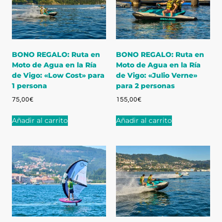
BONO REGALO: Ruta en
BONO REGALO: Ruta en
Moto de Agua en la Ría
Moto de Agua en la Ría
de Vigo: «Low Cost» para
de Vigo: «Julio Verne»
1 persona
para 2 personas
75,00
€
155,00
€
Añadir al carrito
Añadir al carrito