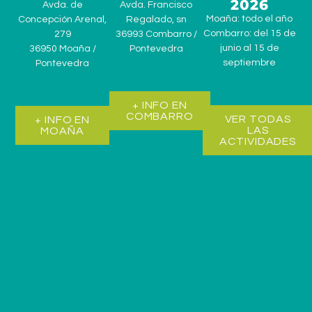
2026
Avda. de
Avda. Francisco
Moaña: todo el año
Concepción Arenal,
Regalado, sn
Combarro: del 15 de
279
36993 Combarro /
junio al 15 de
36950 Moaña /
Pontevedra
septiembre
Pontevedra
+ INFO EN
COMBARRO
VER TODAS
+ INFO EN
LAS
MOAÑA
ACTIVIDADES