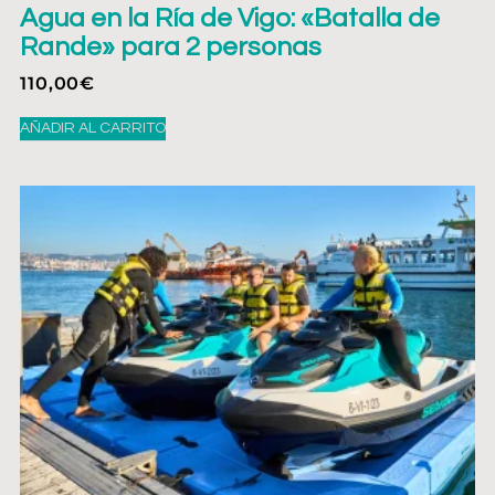
Agua en la Ría de Vigo: «Batalla de
Rande» para 2 personas
110,00
€
AÑADIR AL CARRITO