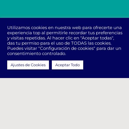
Utilizamos cookies en nuestra web para ofrecerte una
experiencia top al permitirle recordar tus preferencias
y visitas repetidas. Al hacer clic en "Aceptar todas",
das tu permiso para el uso de TODAS las cookies.
Puedes visitar "Configuración de cookies" para dar un
Política de Reservas y Cancelación
|
Nota Legal
|
consentimiento controlado.
Política de Cookies
Ajustes de Cookies
Aceptar Todo