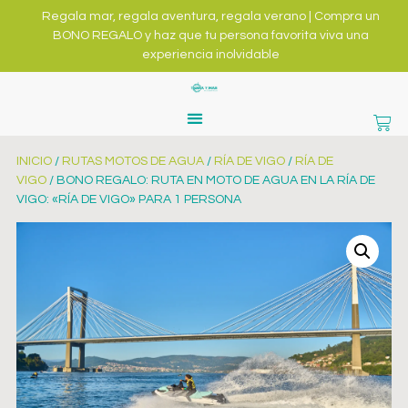
Regala mar, regala aventura, regala verano | Compra un
BONO REGALO y haz que tu persona favorita viva una
experiencia inolvidable
INICIO
/
RUTAS MOTOS DE AGUA
/
RÍA DE VIGO
/
RÍA DE
VIGO
/ BONO REGALO: RUTA EN MOTO DE AGUA EN LA RÍA DE
VIGO: «RÍA DE VIGO» PARA 1 PERSONA