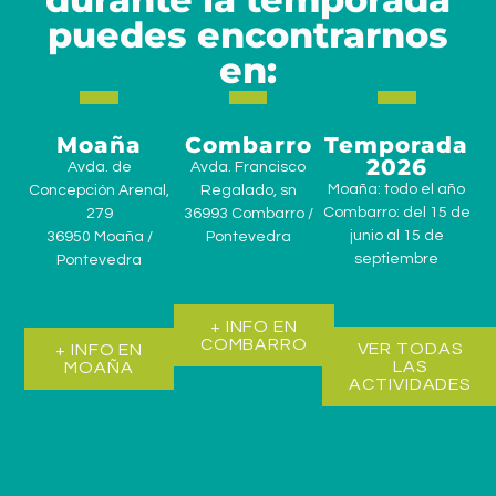
puedes encontrarnos
en:
Moaña
Combarro
Temporada
2026
Avda. de
Avda. Francisco
Moaña: todo el año
Concepción Arenal,
Regalado, sn
Combarro: del 15 de
279
36993 Combarro /
junio al 15 de
36950 Moaña /
Pontevedra
septiembre
Pontevedra
+ INFO EN
COMBARRO
VER TODAS
+ INFO EN
LAS
MOAÑA
ACTIVIDADES