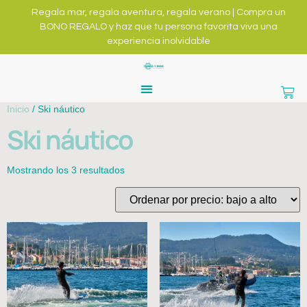
Regala mar, regala aventura, regala verano | Compra un
BONO REGALO y haz que tu persona favorita viva una
experiencia inolvidable
Inicio
/ Ski náutico
Ski náutico
Mostrando los 3 resultados