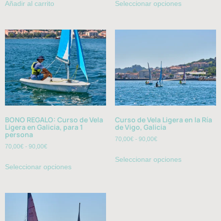
Añadir al carrito
Seleccionar opciones
BONO REGALO: Curso de Vela
Curso de Vela Ligera en la Ría
Ligera en Galicia, para 1
de Vigo, Galicia
persona
70,00
€
-
90,00
€
70,00
€
-
90,00
€
Seleccionar opciones
Seleccionar opciones