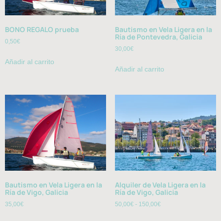
BONO REGALO prueba
Bautismo en Vela Ligera en la
Ría de Pontevedra, Galicia
0,50
€
30,00
€
Añadir al carrito
Añadir al carrito
Bautismo en Vela Ligera en la
Alquiler de Vela Ligera en la
Ría de Vigo, Galicia
Ría de Vigo, Galicia
35,00
€
50,00
€
-
150,00
€