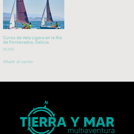
Curso de Vela Ligera en la Ría
de Pontevedra, Galicia
90,00
€
Añadir al carrito