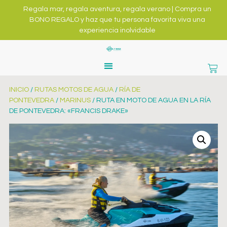
Regala mar, regala aventura, regala verano | Compra un
BONO REGALO y haz que tu persona favorita viva una
experiencia inolvidable
INICIO
/
RUTAS MOTOS DE AGUA
/
RÍA DE
PONTEVEDRA
/
MARINUS
/ RUTA EN MOTO DE AGUA EN LA RÍA
DE PONTEVEDRA: «FRANCIS DRAKE»