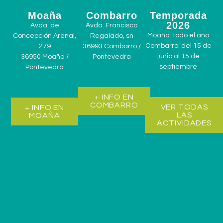
Moaña
Combarro
Temporada
2026
Avda. de
Avda. Francisco
Moaña: todo el año
Concepción Arenal,
Regalado, sn
Combarro: del 15 de
279
36993 Combarro /
junio al 15 de
36950 Moaña /
Pontevedra
septiembre
Pontevedra
+ INFO EN
COMBARRO
VER TODAS
+ INFO EN
LAS
MOAÑA
ACTIVIDADES