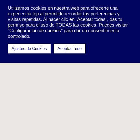
Utilizamos cookies en nuestra web para ofrecerte una
experiencia top al permitirle recordar tus preferencias y
visitas repetidas. Al hacer clic en "Aceptar todas", das tu
permiso para el uso de TODAS las cookies. Puedes visitar
"Configuración de cookies" para dar un consentimiento
Política de Reservas y Cancelación
|
Nota Legal
|
Política
controlado.
de Cookies
Ajustes de Cookies
Aceptar Todo