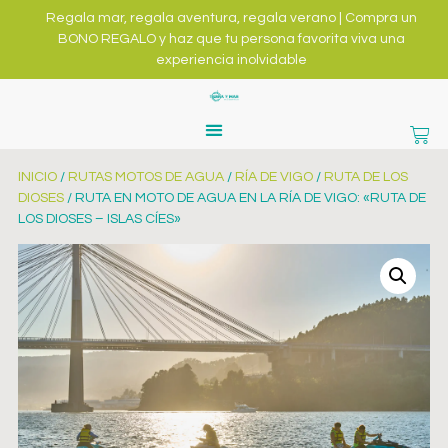
Regala mar, regala aventura, regala verano | Compra un
BONO REGALO y haz que tu persona favorita viva una
experiencia inolvidable
INICIO
/
RUTAS MOTOS DE AGUA
/
RÍA DE VIGO
/
RUTA DE LOS
DIOSES
/ RUTA EN MOTO DE AGUA EN LA RÍA DE VIGO: «RUTA DE
LOS DIOSES – ISLAS CÍES»