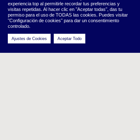
experiencia top al permitirle recordar tus preferencias y
visitas repetidas. Al hacer clic en "Aceptar todas", das tu
permiso para el uso de TODAS las cookies. Puedes visitar
"Configuración de cookies" para dar un consentimiento
Política de Reservas y Cancelación
|
Nota Legal
|
Política
controlado.
de Cookies
Ajustes de Cookies
Aceptar Todo