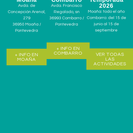
2026
Avda. de
Avda. Francisco
Moaña: todo el año
Concepción Arenal,
Regalado, sn
Combarro: del 15 de
279
36993 Combarro /
junio al 15 de
36950 Moaña /
Pontevedra
septiembre
Pontevedra
+ INFO EN
COMBARRO
VER TODAS
+ INFO EN
LAS
MOAÑA
ACTIVIDADES