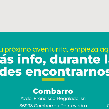
u próximo aventurita, empieza aq
ás info, durante
des encontrarnos
Combarro
Avda. Francisco Regalado, sn
36993 Combarro / Pontevedra
C