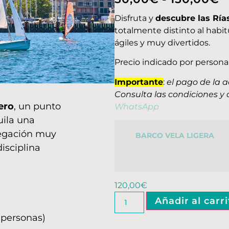
Disfruta y
descubre las Ría
totalmente distinto al habit
ágiles y muy divertidos.
Precio indicado por persona 
Importante
:
el pago de la a
Consulta las condiciones y 
ero
, un punto
WhatsApp
uila una
vegación muy
BARCO VELA LIGERA
disciplina
120,00
€
Añadir al carr
personas)