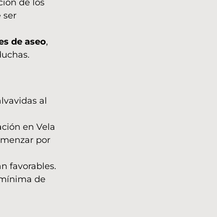
ción de los
 ser
les de aseo
,
duchas.
lvavidas al
ción en Vela
comenzar por
n favorables.
n mínima de