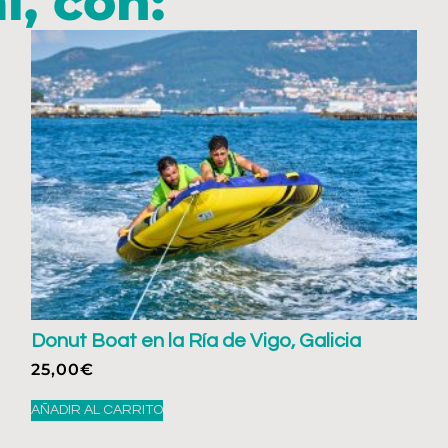
, con:
Donut Boat en la Ría de Vigo, Galicia
25,00
€
AÑADIR AL CARRITO