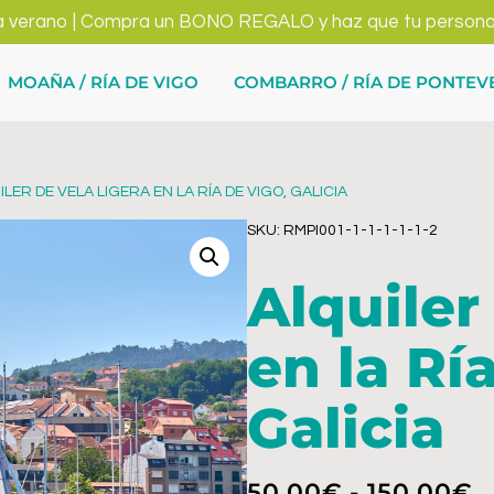
a verano | Compra un BONO REGALO y haz que tu persona fa
MOAÑA / RÍA DE VIGO
COMBARRO / RÍA DE PONTE
ILER DE VELA LIGERA EN LA RÍA DE VIGO, GALICIA
SKU: RMPI001-1-1-1-1-1-2
Alquiler
en la Rí
Galicia
50,00
€
-
150,00
€