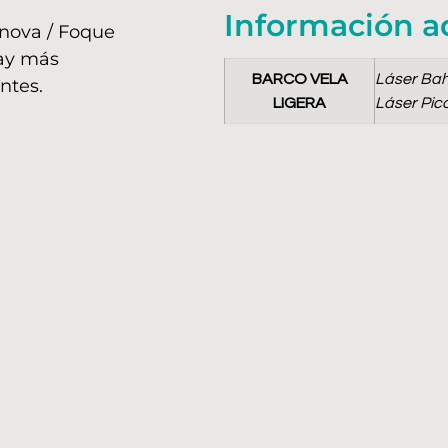
Información a
énova / Foque
Hay más
BARCO VELA
Láser Bahí
ntes.
LIGERA
Láser Pico